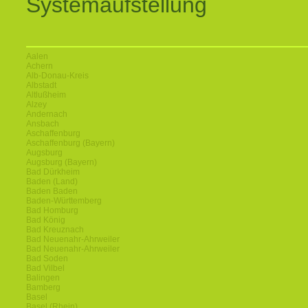
Systemaufstellung
Aalen
Achern
Alb-Donau-Kreis
Albstadt
Altlußheim
Alzey
Andernach
Ansbach
Aschaffenburg
Aschaffenburg (Bayern)
Augsburg
Augsburg (Bayern)
Bad Dürkheim
Baden (Land)
Baden Baden
Baden-Württemberg
Bad Homburg
Bad König
Bad Kreuznach
Bad Neuenahr-Ahrweiler
Bad Neuenahr-Ahrweiler
Bad Soden
Bad Vilbel
Balingen
Bamberg
Basel
Basel (Rhein)