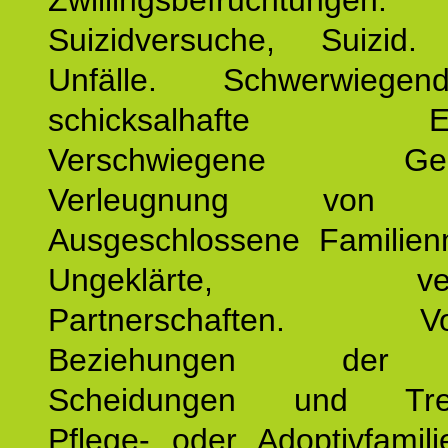
Zwillingsbefruchtungen. 
Suizidversuche, Suizid
Unfälle. Schwerwiege
schicksalhafte Erei
Verschwiegene Gesch
Verleugnung von K
Ausgeschlossene Familienm
Ungeklärte, verg
Partnerschaften. Vor
Beziehungen der E
Scheidungen und Tren
Pflege- oder Adoptivfamili