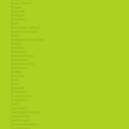
Basel (Stadt)
Bayern
Bayreuth
Bellheim
Bensheim
Bern
Bernkastel-Wittlich
Bezirk-Darmstadt
Biblis
Bietigheim-Bissingen
Bingen
Birkenau
Birkenfeld
Bitburg-Pruem
Blieskastel
Bodenseekreis
Böblingen
Bretten
Bruchsal
Brühl
Bühl
Bürstadt
Büttelborn
Cochem-Zell
Craislheim
Dahn
Darmstadt
Darmstadt-Hessen
Deidesheim
Dietzenbach
Donnersbergkreis
Dossenheim