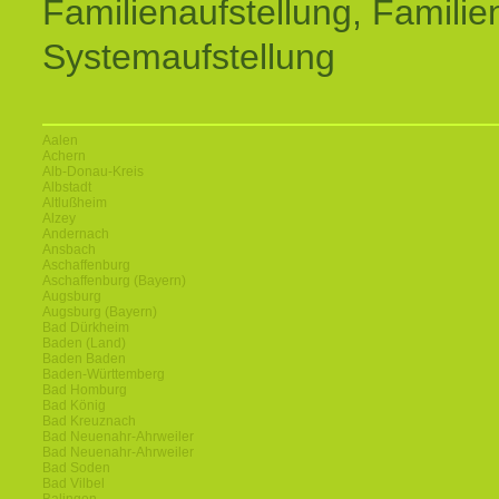
Familienaufstellung, Familien
Systemaufstellung
Aalen
Achern
Alb-Donau-Kreis
Albstadt
Altlußheim
Alzey
Andernach
Ansbach
Aschaffenburg
Aschaffenburg (Bayern)
Augsburg
Augsburg (Bayern)
Bad Dürkheim
Baden (Land)
Baden Baden
Baden-Württemberg
Bad Homburg
Bad König
Bad Kreuznach
Bad Neuenahr-Ahrweiler
Bad Neuenahr-Ahrweiler
Bad Soden
Bad Vilbel