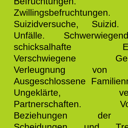
Befruchtungen.
Zwillingsbefruchtungen. 
Suizidversuche, Suizid
Unfälle. Schwerwiege
schicksalhafte Erei
Verschwiegene Gesch
Verleugnung von K
Ausgeschlossene Familienm
Ungeklärte, verg
Partnerschaften. Vor
Beziehungen der E
Scheidungen und Tren