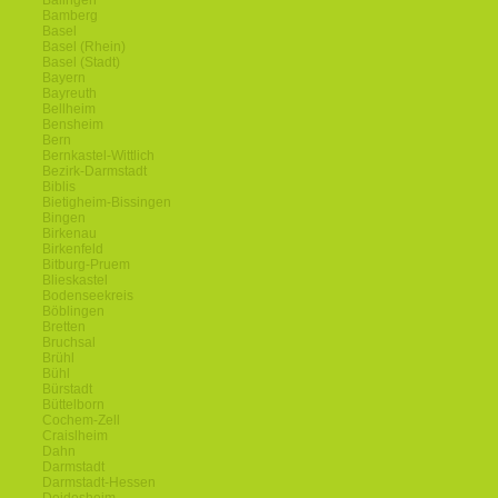
Balingen
Bamberg
Basel
Basel (Rhein)
Basel (Stadt)
Bayern
Bayreuth
Bellheim
Bensheim
Bern
Bernkastel-Wittlich
Bezirk-Darmstadt
Biblis
Bietigheim-Bissingen
Bingen
Birkenau
Birkenfeld
Bitburg-Pruem
Blieskastel
Bodenseekreis
Böblingen
Bretten
Bruchsal
Brühl
Bühl
Bürstadt
Büttelborn
Cochem-Zell
Craislheim
Dahn
Darmstadt
Darmstadt-Hessen