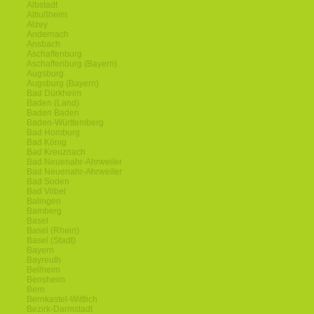
Albstadt
Altlußheim
Alzey
Andernach
Ansbach
Aschaffenburg
Aschaffenburg (Bayern)
Augsburg
Augsburg (Bayern)
Bad Dürkheim
Baden (Land)
Baden Baden
Baden-Württemberg
Bad Homburg
Bad König
Bad Kreuznach
Bad Neuenahr-Ahrweiler
Bad Neuenahr-Ahrweiler
Bad Soden
Bad Vilbel
Balingen
Bamberg
Basel
Basel (Rhein)
Basel (Stadt)
Bayern
Bayreuth
Bellheim
Bensheim
Bern
Bernkastel-Wittlich
Bezirk-Darmstadt