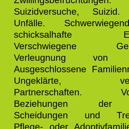
Zwillingsbefruchtungen. 
Suizidversuche, Suizid
Unfälle. Schwerwiege
schicksalhafte Erei
Verschwiegene Gesch
Verleugnung von K
Ausgeschlossene Familienm
Ungeklärte, verg
Partnerschaften. Vor
Beziehungen der E
Scheidungen und Tren
Pflege- oder Adoptivfamili