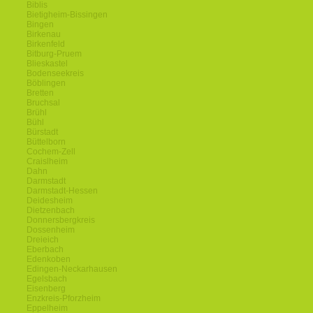
Biblis
Bietigheim-Bissingen
Bingen
Birkenau
Birkenfeld
Bitburg-Pruem
Blieskastel
Bodenseekreis
Böblingen
Bretten
Bruchsal
Brühl
Bühl
Bürstadt
Büttelborn
Cochem-Zell
Craislheim
Dahn
Darmstadt
Darmstadt-Hessen
Deidesheim
Dietzenbach
Donnersbergkreis
Dossenheim
Dreieich
Eberbach
Edenkoben
Edingen-Neckarhausen
Egelsbach
Eisenberg
Enzkreis-Pforzheim
Eppelheim