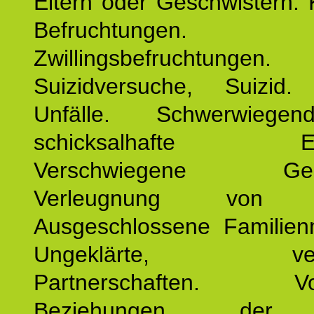
Eltern oder Geschwistern. 
Befruchtungen.
Zwillingsbefruchtungen. 
Suizidversuche, Suizid
Unfälle. Schwerwiege
schicksalhafte Erei
Verschwiegene Gesch
Verleugnung von K
Ausgeschlossene Familienm
Ungeklärte, verg
Partnerschaften. Vor
Beziehungen der E