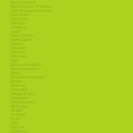
Bad Kreuznach
Bad Neuenahr-Ahrweiler
Bad Neuenahr-Ahrweiler
Bad Soden
Bad Vilbel
Balingen
Bamberg
Basel
Basel (Rhein)
Basel (Stadt)
Bayern
Bayreuth
Bellheim
Bensheim
Bern
Bernkastel-Wittlich
Bezirk-Darmstadt
Biblis
Bietigheim-Bissingen
Bingen
Birkenau
Birkenfeld
Bitburg-Pruem
Blieskastel
Bodenseekreis
Böblingen
Bretten
Bruchsal
Brühl
Bühl
Bürstadt
Büttelborn