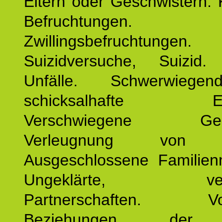
Eltern oder Geschwistern. 
Befruchtungen.
Zwillingsbefruchtungen. 
Suizidversuche, Suizid
Unfälle. Schwerwiege
schicksalhafte Erei
Verschwiegene Gesch
Verleugnung von K
Ausgeschlossene Familienm
Ungeklärte, verg
Partnerschaften. Vor
Beziehungen der E